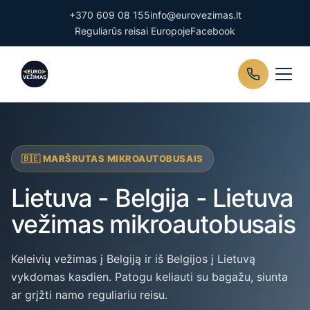
+370 609 08 155
info@eurovezimas.lt
Reguliarūs reisai Europoje
Facebook
🇧🇪 MARŠRUTAS MIKROAUTOBUSAIS
Lietuva - Belgija - Lietuva
vežimas mikroautobusais
Keleivių vežimas į Belgiją ir iš Belgijos į Lietuvą
vykdomas kasdien. Patogu keliauti su bagažu, siunta
ar grįžti namo reguliariu reisu.