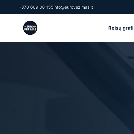
+370 609 08 155
info@eurovezimas.lt
Reisų graf