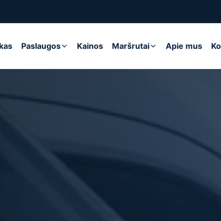
ikas
Paslaugos
Kainos
Maršrutai
Apie mus
Ko