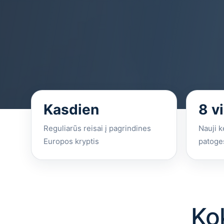
Kasdien
8 v
Reguliarūs reisai į pagrindines
Nauji k
Europos kryptis
patoges
Ko