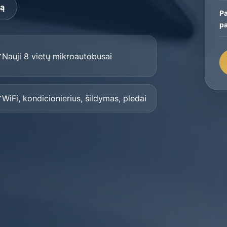
ką
P
p
Nauji 8 vietų mikroautobusai
WiFi, kondicionierius, šildymas, pledai