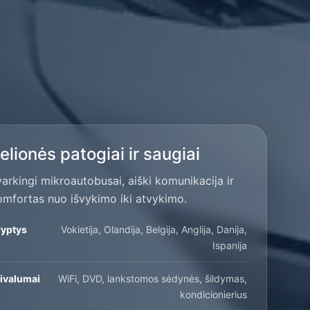
elionės patogiai ir saugiai
varkingi mikroautobusai, aiški komunikacija ir
omfortas nuo išvykimo iki atvykimo.
ryptys
Vokietija, Olandija, Belgija, Anglija, Danija,
Ispanija
ivalumai
WiFi, DVD, lankstomos sėdynės, šildymas,
kondicionierius