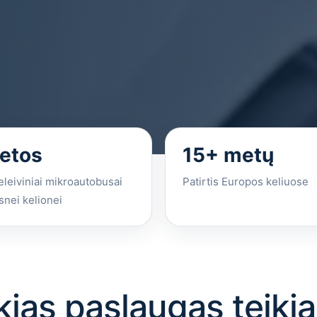
ietos
15+ metų
eleiviniai mikroautobusai
Patirtis Europos keliuose
nei kelionei
kias paslaugas teiki