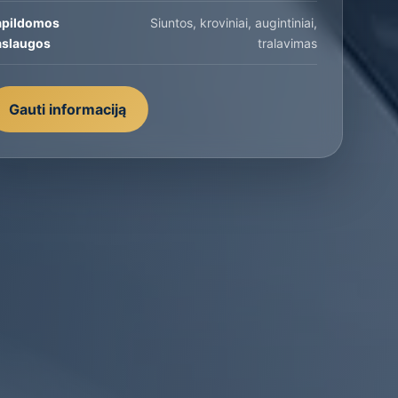
apildomos
Siuntos, kroviniai, augintiniai,
aslaugos
tralavimas
Gauti informaciją