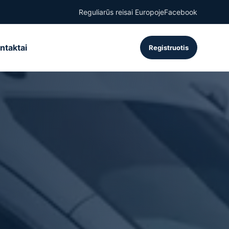
Reguliarūs reisai Europoje
Facebook
ntaktai
Registruotis