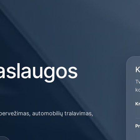
aslaugos
K
T
k
K
 pervežimas, automobilių tralavimas,
Pr